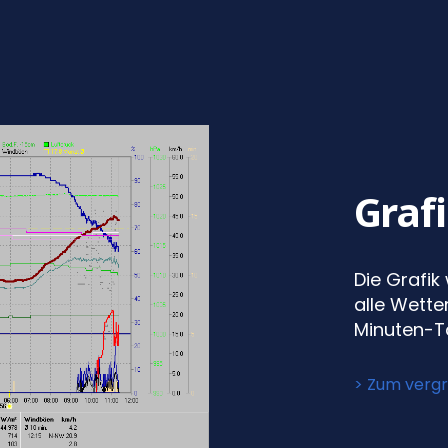
Graf
Die Grafik
alle Wett
Minuten-Ta
> Zum vergr