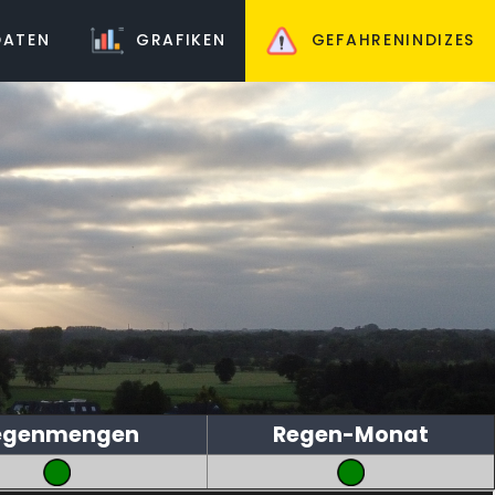
ATEN
GRAFIKEN
GEFAHRENINDIZES
egenmengen
Regen-Monat